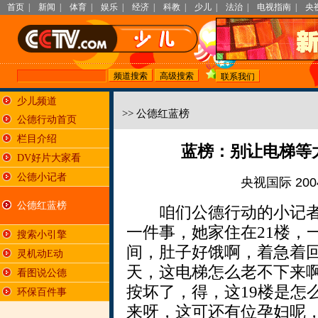
首页
|
新闻
|
体育
|
娱乐
|
经济
|
科教
|
少儿
|
法治
|
电视指南
|
央
少儿频道
>> 公德红蓝榜
公德行动首页
栏目介绍
蓝榜：别让电梯等太
DV好片大家看
公德小记者
央视国际 2004
公德红蓝榜
咱们公德行动的小记者
一件事，她家住在21楼，
搜索小引擎
间，肚子好饿啊，着急着
灵机动E动
天，这电梯怎么老不下来
看图说公德
按坏了，得，这19楼是怎
环保百件事
来呀，这可还有位孕妇呢